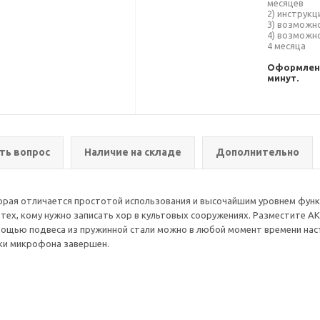
месяцев
2) инструкц
3) возможно
4) возможн
4 месяца
Оформление
минут.
ть вопрос
Наличие на складе
Дополнительно
орая отличается простотой использования и высочайшим уровнем фун
х, кому нужно записать хор в культовых сооружениях. Разместите AK
омощью подвеса из пружинной стали можно в любой момент времени на
вки микрофона завершен.