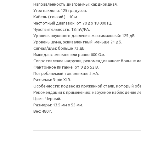
Направленность диаграммы: кардиоидная.
Угол наклона: 125 градусов.
Кабель (тонкий ) - 10 м
Частотный диапазон: от 70 до 18 000 Гц.
Чувствительность: 18 mV/PA.
Уровень звукового давления, максимальный: 125 дБ.
Уровень шума, эквивалентный: меньше 21 дБ.
Сигнал/шум: больше 73 дБ.
Импеданс: меньше или равно 600 Ом.
Сопротивление нагрузки, рекомендованное: больше или
Фантомное питание: от 9 до 52 В.
Потребляемый ток: меньше 3 мА.
Разъемы: 3-pin XLR.
Особенности: подвес из пружинной стали, который об
Рекомендации к применению: наружное наблюдение л
Цвет: Черный.
Размеры: 13.5 мм х 55 мм.
Вес: 480 г.