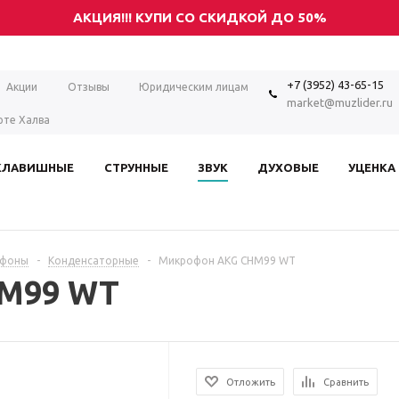
АКЦИЯ!!! КУПИ СО СКИДКОЙ ДО 50%
+7 (3952) 43-65-15
Акции
Отзывы
Юридическим лицам
market@muzlider.ru
рте Халва
КЛАВИШНЫЕ
СТРУННЫЕ
ЗВУК
ДУХОВЫЕ
УЦЕНКА
фоны
-
Конденсаторные
-
Микрофон AKG CHM99 WT
M99 WT
Отложить
Сравнить