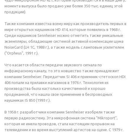
чудо-микрофоном MD 421, который производится и в наши дни (с
момента выпуска было продано уже более 350 тыс. единиц этой
продукции).
Также компания известна всему миру как производитель первых в
мире открытых наушников HD 414, которые появились в 1968 г.
Среди наушников Sennheiser можно отметить также уникальные
экземпляры, обладающие системой активной компенсации шума
NoiseGard (LH 1C, 1988 г.), а также модель с ламповым усилителем
("Orpheus", 1991 г.).
Что касается области передачи звукового сигнала по
инфракрасному каналу, то это новшество также принадлежит
компании Sennheiser. Передатчик SI 406 и приемник-стетоскоп HDI
406 попали на прилавки магазинов в 1976 г. Технология их
производства была настолько качественной и хорошо
продуманной, что нашла свое применение в беспроводных
наушниках IS 850 (1993 г.).
В 1958 г. разработчики компании Sennheiser изобрели также
первую радиосистему. Эта микрофонная система "Mikroport",
которая не имела проводов, стала настоящим прорывом на
телевидении и во время выступлений артистов на сцене. С 1979 г.