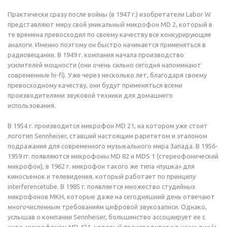
Практически сразу после войны (в 1947 г.) изобретатели Labor W
представляют миру свой уникальный микрофон MD 2, который в
те времена превосходил по своему качеству все конкурирующие
аналоги. Именно поэтому он быстро начинается применяться в
радиовещании. В 1949 г. компания начала производство
усилителей мощности (они очень сильно сегодня напоминают
современные hi-fi). Уже через несколько лет, благодаря своему
превосходному качеству, они будут применяться всеми
производителями звуковой техники для домашнего
использования.
В 1954 г. производится микрофон MD 21, на котором уже стоит
логотип Sennheiser, ставший настоящим раритетом и эталоном
подражания для современного музыкального мира Запада. В 1956-
1959 гг. появляются микрофоны MD 82 и MDS 1 (стереофонический
микрофон), в 1962 г. микрофон такого же типа «пушка» для
киносъемок и телевидения, который работает по принципу
interferencetube. В 1985 г. появляется множество студийных
микрофонов МКН, которые даже на сегодняшний день отвечают
многочисленным требованиям цифровой звукозаписи. Однако,
услышав о компании Sennheiser, большинство ассоциирует ее с