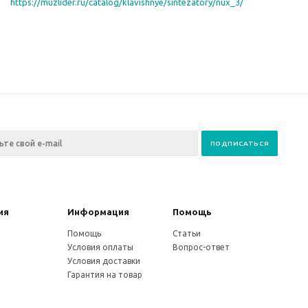
https://muzlider.ru/catalog/klavishnye/sintezatory/nux_3/
ия
Информация
Помощь
Помощь
Статьи
Условия оплаты
Вопрос-ответ
Условия доставки
Гарантия на товар