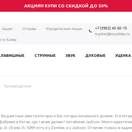
АКЦИЯ!!! КУПИ СО СКИДКОЙ ДО 50%
+7 (3952) 43-65-15
Акции
Отзывы
Юридическим лицам
market@muzlider.ru
рте Халва
КЛАВИШНЫЕ
СТРУННЫЕ
ЗВУК
ДУХОВЫЕ
УЦЕНКА
-
Производители
 бюджетные электрогитары и бас-гитары начального уровня. Эти гита
фабрике в Китае, где также делают китайские Jackson. Много идентич
 JS-20 или JS-30RR есть и у Zombie, и у Jackson. Отличие только в надпи