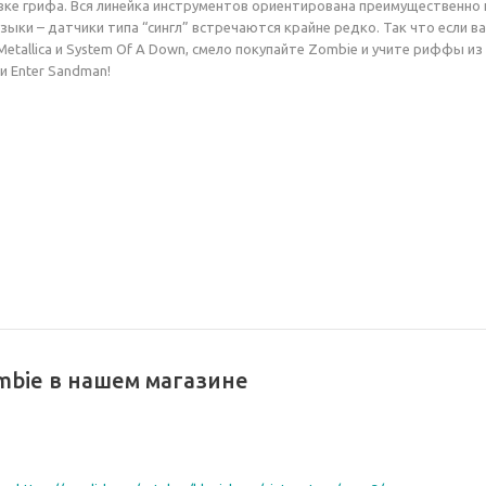
вке грифа. Вся линейка инструментов ориентирована преимущественно 
зыки – датчики типа “сингл” встречаются крайне редко. Так что если в
etallica и System Of A Down, смело покупайте Zombie и учите риффы из
 и Enter Sandman!
mbie в нашем магазине