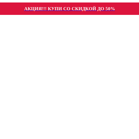
АКЦИЯ!!! КУПИ СО СКИДКОЙ ДО 50%