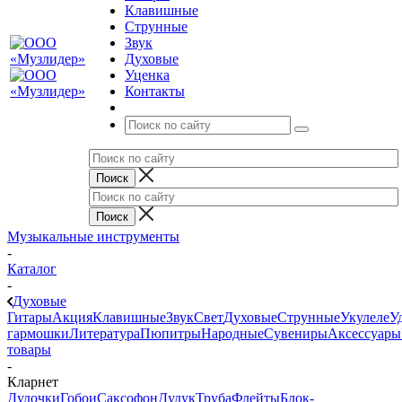
Клавишные
Струнные
Звук
Духовые
Уценка
Контакты
Музыкальные инструменты
-
Каталог
-
Духовые
Гитары
Акция
Клавишные
Звук
Свет
Духовые
Струнные
Укулеле
У
гармошки
Литература
Пюпитры
Народные
Сувениры
Аксессуары
товары
-
Кларнет
Дудочки
Гобои
Саксофон
Дудук
Труба
Флейты
Блок-