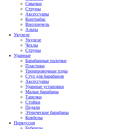
Смычки
Струны
Аксессуары
Контрабас
Виолончель
Альты
Укулеле
Укулеле
Чехлы
Струны
Ударные
Барабанные палочки
Пластики
Тренировочные пэды
Стул для барабанов
Аксессуары
Ударные установки
Малые барабаны
Тарелки
Стойки
Педали
Этнические барабаны
Ковбелы
Перкуссия
Бубенцы