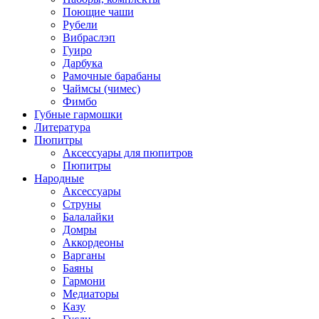
Поющие чаши
Рубели
Вибраслэп
Гуиро
Дарбука
Рамочные барабаны
Чаймсы (чимес)
Фимбо
Губные гармошки
Литература
Пюпитры
Аксессуары для пюпитров
Пюпитры
Народные
Аксессуары
Струны
Балалайки
Домры
Аккордеоны
Варганы
Баяны
Гармони
Медиаторы
Казу