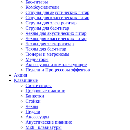
Бас-гитары
Комбоусилители
Струны для акустических гитар
Струны для классических гитар
Струны для электрогитар
Струны для бас-гитар
Чехлы для акустических гитар
Чехлы для классических гитар
Чехлы для электрогитар
Чехлы для бас-гитар
Тюнеры и метрономы
Медиаторы
Аксессуары и комплектующие
Педали и Процессоры эффектов
Акция
Клавишные
Синтезаторы
Цифровые пианино
Банкетки
Стойки
Чехлы
Педали
Аксессуары
Акустические пианино
Midi - клавиатуры