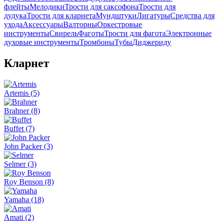
флейты
Мелодики
Трости для саксофона
Трости для
дудука
Трости для кларнета
Мундштуки
Лигатуры
Средства для
ухода
Аксессуары
Валторны
Оркестровые
инструменты
Свирель
Фаготы
Трости для фагота
Электронные
духовые инструменты
Тромбоны
Тубы
Диджериду
Кларнет
Artemis
(5)
Brahner
(8)
Buffet
(7)
John Packer
(3)
Selmer
(3)
Roy Benson
(8)
Yamaha
(18)
Amati
(2)