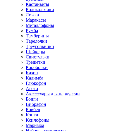
Кастаньеты
Колокольчики
Ложка
Маракасы
Металлофоны
Румба
Тамбурины
Тарелочки
Треугольники
Шейкеры
Свистульки
Трещетки
Коробочки
Кахон
Калимба
Глюкофон
Агого
Аксессуары для перкуссии
Бонги
Вибрафон
Ковбел
Конги
Ксилофоны
Маримба
Наборы, комплекты