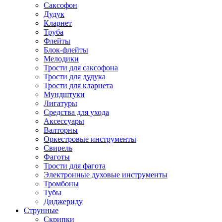
Саксофон
Дудук
Кларнет
Труба
Флейты
Блок-флейты
Мелодики
Трости для саксофона
Трости для дудука
Трости для кларнета
Мундштуки
Лигатуры
Средства для ухода
Аксессуары
Валторны
Оркестровые инструменты
Свирель
Фаготы
Трости для фагота
Электронные духовые инструменты
Тромбоны
Тубы
Диджериду
Струнные
Скрипки