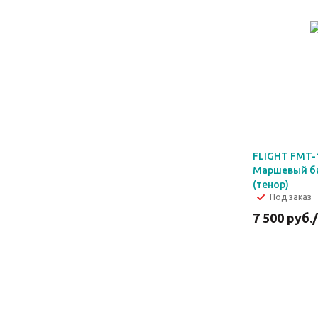
FLIGHT FMT
Маршевый б
(тенор)
Под заказ
7 500
руб.