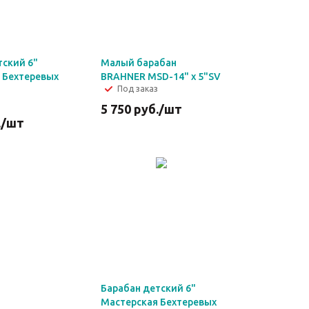
тский 6"
Малый барабан
 Бехтеревых
BRAHNER MSD-14" х 5"SV
Под заказ
5 750
руб.
/шт
.
/шт
Барабан детский 6"
Мастерская Бехтеревых