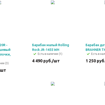
20R -
Барабан малый Rolling
Барабан де
ршевый
Rock JR-1455 WH
BRAHNER T
Есть в наличии (1)
Есть в нал
алочки,
4 490
руб.
/шт
1 250
руб
чии (3)
/шт