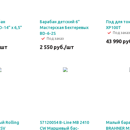
бан
Барабан детский 6"
Пэд для т
14" x 6,5"
Мастерская Бехтеревых
XP100T
Под заказ
BD-6-2S
Под заказ
43 990
ру
/шт
2 550
руб.
/шт
й Rolling
57120054 B-Line MB 2410
Малый бар
 SV
CW Маршевый бас-
BRAHNER MS