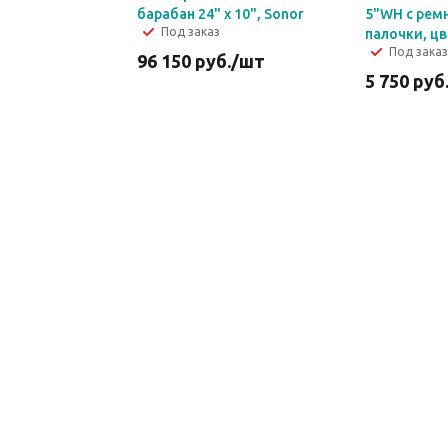
барабан 24" x 10", Sonor
5"WH с рем
Под заказ
палочки, ц
Под заказ
96 150
руб.
/шт
5 750
руб