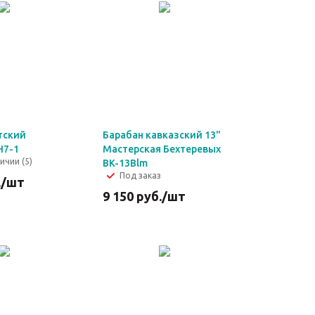
тский
Барабан кавказский 13"
H7-1
Мастерская Бехтеревых
ичии (5)
BK-13Blm
Под заказ
.
/шт
9 150
руб.
/шт