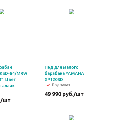
рабан
Пэд для малого
KSD-84/MRW
барабана YAMAHA
". Цвет
XP120SD
Под заказ
таллик
49 990
руб.
/шт
.
/шт