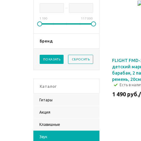
1 190
117 000
Бренд
ПОКАЗАТЬ
СБРОСИТЬ
FLIGHT FMD-
детский ма
барабан, 2 п
ремень, 20см
Есть в нали
Каталог
1 490
руб.
Гитары
Акция
Клавишные
Звук