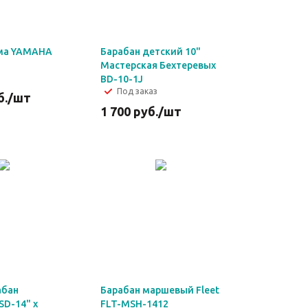
ома YAMAHA
Барабан детский 10"
Мастерская Бехтеревых
BD-10-1J
Под заказ
б.
/шт
1 700
руб.
/шт
абан
Барабан маршевый Fleet
D-14" х
FLT-MSH-1412