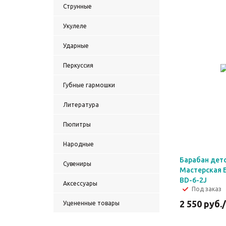
Струнные
Укулеле
Ударные
Перкуссия
Губные гармошки
Литература
Пюпитры
Народные
Барабан детс
Сувениры
Мастерская 
BD-6-2J
Аксессуары
Под заказ
2 550
руб.
Уцененные товары