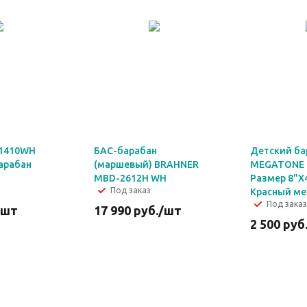
-1410WH
БАС-барабан
Детский ба
арабан
(маршевый) BRAHNER
MEGATONE 
MBD-2612H WH
Размер 8"X4
Под заказ
Красный ме
Под заказ
/шт
17 990
руб.
/шт
2 500
руб