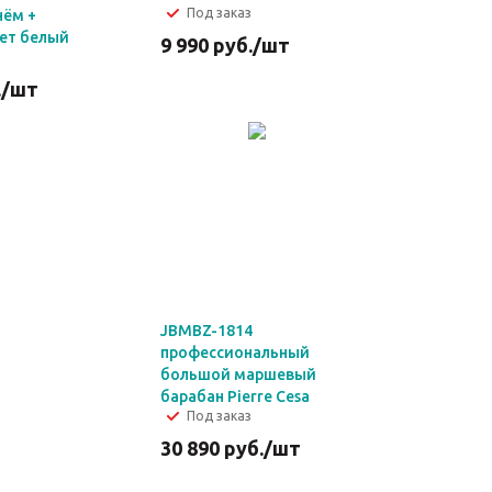
Под заказ
нём +
вет белый
9 990
руб.
/шт
.
/шт
JBMBZ-1814
профессиональный
большой маршевый
барабан Pierre Cesa
Под заказ
30 890
руб.
/шт