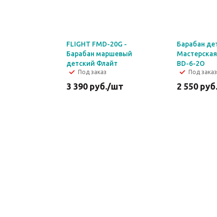
FLIGHT FMD-20G -
Барабан де
Барабан маршевый
Мастерская
детский Флайт
BD-6-2O
Под заказ
Под заказ
3 390
руб.
/шт
2 550
руб