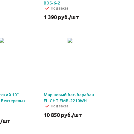
BDS-6-2
Под заказ
1 390
руб.
/шт
тский 10"
Маршевый бас-барабан
 Бехтеревых
FLIGHT FMB-2210WH
Под заказ
10 850
руб.
/шт
.
/шт