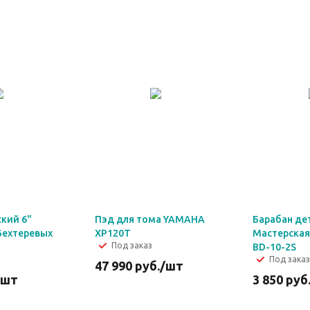
кий 6"
Пэд для тома YAMAHA
Барабан де
Бехтеревых
XP120T
Мастерская
Под заказ
BD-10-2S
Под заказ
47 990
руб.
/шт
/шт
3 850
руб