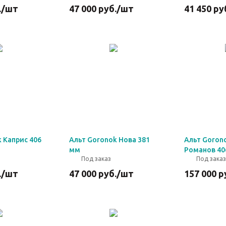
.
/шт
47 000
руб.
/шт
41 450
ру
 Каприс 406
Альт Goronok Нова 381
Альт Goron
мм
Романов 40
Под заказ
Под заказ
.
/шт
47 000
руб.
/шт
157 000
р