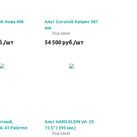
ok Нова 406
Альт Goronok Каприс 381
мм
Под заказ
б.
/шт
54 500
руб.
/шт
ртный,
Альт HANS KLEIN VA-20
0A-41 Palermo
15.5" ( 395 мм.)
Под заказ