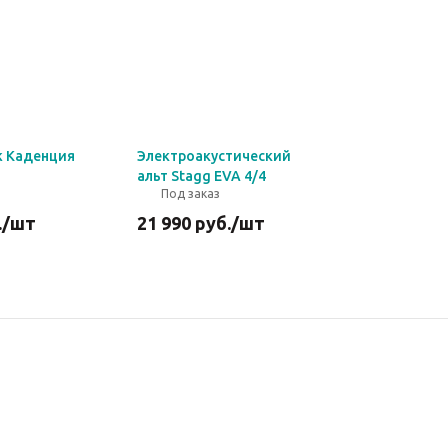
k Каденция
Электроакустический
альт Stagg EVA 4/4
Под заказ
.
/шт
21 990
руб.
/шт