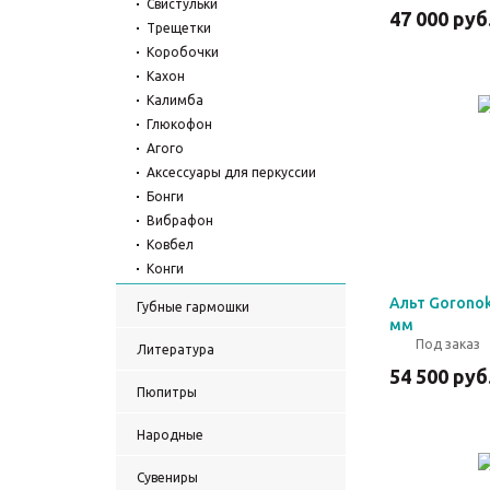
Свистульки
47 000
руб
Трещетки
Коробочки
Кахон
Калимба
Глюкофон
Агого
Аксессуары для перкуссии
Бонги
Вибрафон
Ковбел
Конги
Ксилофоны
Альт Goronok
Губные гармошки
Маримба
мм
Наборы, комплекты
Под заказ
Литература
Поющие чаши
54 500
руб
Рубели
Пюпитры
Вибраслэп
Народные
Гуиро
Дарбука
Сувениры
Рамочные барабаны