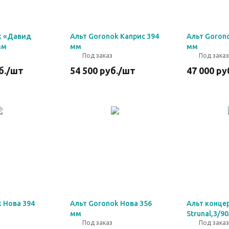
k «Давид
Альт Goronok Каприс 394
Альт Goron
мм
мм
мм
Под заказ
Под заказ
б.
/шт
54 500
руб.
/шт
47 000
ру
 Нова 394
Альт Goronok Нова 356
Альт конце
мм
Strunal,3/9
Под заказ
Под заказ