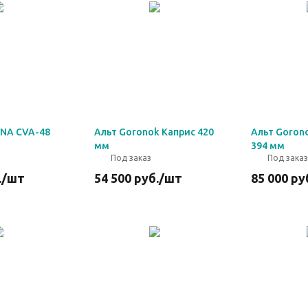
A-48
Альт Goronok Каприс 420
Альт Goron
мм
394 мм
Под заказ
Под заказ
.
/шт
54 500
руб.
/шт
85 000
ру