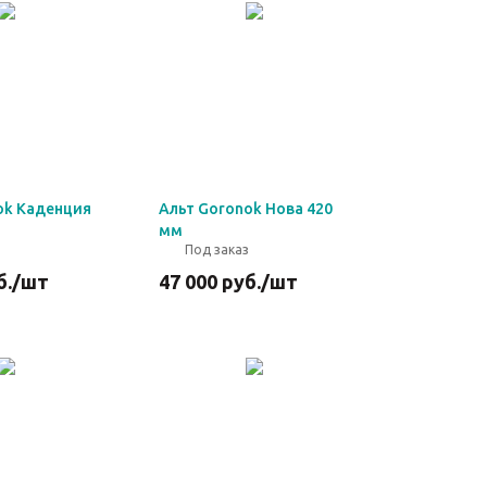
ok Каденция
Альт Goronok Нова 420
мм
Под заказ
б.
/шт
47 000
руб.
/шт