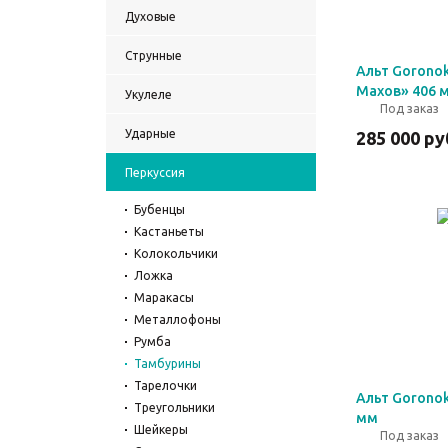
Духовые
Струнные
Альт Gorono
Махов» 406 
Укулеле
Под заказ
Ударные
285 000
ру
Перкуссия
Бубенцы
Кастаньеты
Колокольчики
Ложка
Маракасы
Металлофоны
Румба
Тамбурины
Тарелочки
Альт Goronok
Треугольники
мм
Шейкеры
Под заказ