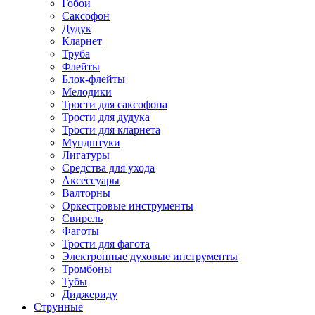
Гобои
Саксофон
Дудук
Кларнет
Труба
Флейты
Блок-флейты
Мелодики
Трости для саксофона
Трости для дудука
Трости для кларнета
Мундштуки
Лигатуры
Средства для ухода
Аксессуары
Валторны
Оркестровые инструменты
Свирель
Фаготы
Трости для фагота
Электронные духовые инструменты
Тромбоны
Тубы
Диджериду
Струнные