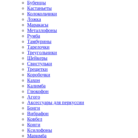
Бубенцы
Кастаньеты
Колокольчики
Ложка
Маракасы
Металлофоны
Румба
Тамбурины
Тарелочки
Треугольники
Шейкеры
Свистульки
Трещетки
Коробочки
Кахон
Калимба
Глюкофон
Агого
Аксессуары для перкуссии
Бонги
Вибрафон
Ковбел
Конги
Ксилофоны
Маримба