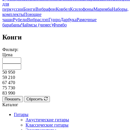
для
перкуссии
Бонги
Вибрафон
Ковбел
Ксилофоны
Маримба
Наборы,
комплекты
Поющие
чаши
Рубели
Вибраслэп
Гуиро
Дарбука
Рамочные
барабаны
Чаймсы (чимес)
Фимбо
Конги
Фильтр:
Цена
50 950
59 210
67 470
75 730
83 990
Показать
Сбросить
Каталог
Гитары
Акустические гитары
Классические гитары