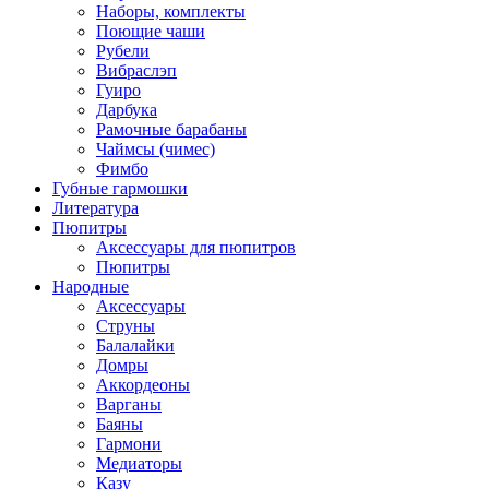
Наборы, комплекты
Поющие чаши
Рубели
Вибраслэп
Гуиро
Дарбука
Рамочные барабаны
Чаймсы (чимес)
Фимбо
Губные гармошки
Литература
Пюпитры
Аксессуары для пюпитров
Пюпитры
Народные
Аксессуары
Струны
Балалайки
Домры
Аккордеоны
Варганы
Баяны
Гармони
Медиаторы
Казу