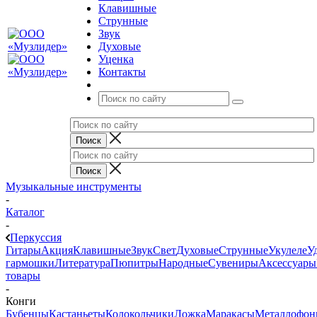
Клавишные
Струнные
Звук
Духовые
Уценка
Контакты
Музыкальные инструменты
-
Каталог
-
Перкуссия
Гитары
Акция
Клавишные
Звук
Свет
Духовые
Струнные
Укулеле
У
гармошки
Литература
Пюпитры
Народные
Сувениры
Аксессуары
товары
-
Конги
Бубенцы
Кастаньеты
Колокольчики
Ложка
Маракасы
Металлофо