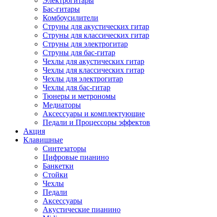
Электрогитары
Бас-гитары
Комбоусилители
Струны для акустических гитар
Струны для классических гитар
Струны для электрогитар
Струны для бас-гитар
Чехлы для акустических гитар
Чехлы для классических гитар
Чехлы для электрогитар
Чехлы для бас-гитар
Тюнеры и метрономы
Медиаторы
Аксессуары и комплектующие
Педали и Процессоры эффектов
Акция
Клавишные
Синтезаторы
Цифровые пианино
Банкетки
Стойки
Чехлы
Педали
Аксессуары
Акустические пианино