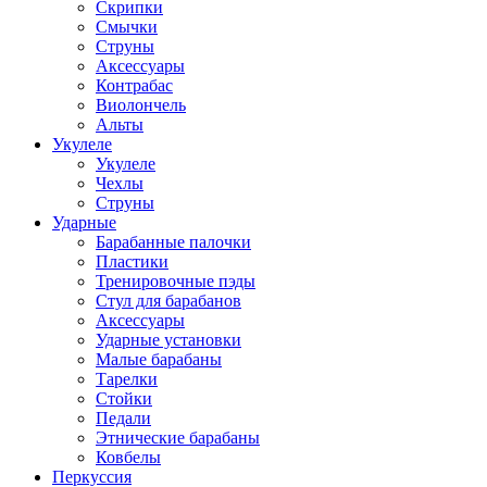
Скрипки
Смычки
Струны
Аксессуары
Контрабас
Виолончель
Альты
Укулеле
Укулеле
Чехлы
Струны
Ударные
Барабанные палочки
Пластики
Тренировочные пэды
Стул для барабанов
Аксессуары
Ударные установки
Малые барабаны
Тарелки
Стойки
Педали
Этнические барабаны
Ковбелы
Перкуссия