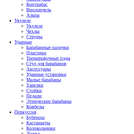
Контрабас
Виолончель
Альты
Укулеле
Укулеле
Чехлы
Струны
Ударные
Барабанные палочки
Пластики
Тренировочные пэды
Стул для барабанов
Аксессуары
Ударные установки
Малые барабаны
Тарелки
Стойки
Педали
Этнические барабаны
Ковбелы
Перкуссия
Бубенцы
Кастаньеты
Колокольчики
Ложка