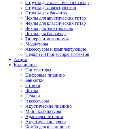
Струны для классических гитар
Струны для электрогитар
Струны для бас-гитар
Чехлы для акустических гитар
Чехлы для классических гитар
Чехлы для электрогитар
Чехлы для бас-гитар
Тюнеры и метрономы
Медиаторы
Аксессуары и комплектующие
Педали и Процессоры эффектов
Акция
Клавишные
Синтезаторы
Цифровые пианино
Банкетки
Стойки
Чехлы
Педали
Аксессуары
Акустические пианино
Midi - клавиатуры
Адаптеры питания
Акустические рояли
Комбо для клавишных