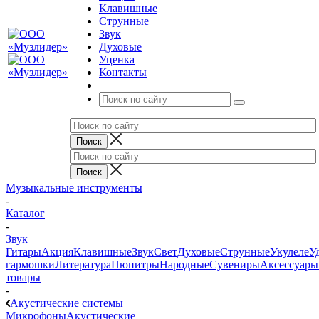
Клавишные
Струнные
Звук
Духовые
Уценка
Контакты
Музыкальные инструменты
-
Каталог
-
Звук
Гитары
Акция
Клавишные
Звук
Свет
Духовые
Струнные
Укулеле
У
гармошки
Литература
Пюпитры
Народные
Сувениры
Аксессуары
товары
-
Акустические системы
Микрофоны
Акустические