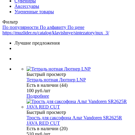
Сувениры
Аксессуары
Уцененные товары
Фильтр
По популярности
По алфавиту
По цене
https://muzlider.ru/catalog/klavishnye/sintezatory/nux_3/
Лучшие предложения
Быстрый просмотр
Тетрадь нотная Лютнер LNP
Есть в наличии (44)
100
руб.
/шт
Подробнее
Быстрый просмотр
Трость для саксофона Альт Vandoren SR2625R
JAVA RED CUT
Есть в наличии (20)
510
руб.
/шт