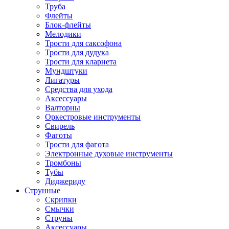
Труба
Флейты
Блок-флейты
Мелодики
Трости для саксофона
Трости для дудука
Трости для кларнета
Мундштуки
Лигатуры
Средства для ухода
Аксессуары
Валторны
Оркестровые инструменты
Свирель
Фаготы
Трости для фагота
Электронные духовые инструменты
Тромбоны
Тубы
Диджериду
Струнные
Скрипки
Смычки
Струны
Аксессуары