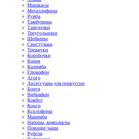
Маракасы
Металлофоны
Румба
Тамбурины
Тарелочки
Треугольники
Шейкеры
Свистульки
Трещетки
Коробочки
Кахон
Калимба
Глюкофон
Агого
Аксессуары для перкуссии
Бонги
Вибрафон
Ковбел
Конги
Ксилофоны
Маримба
Наборы, комплекты
Поющие чаши
Рубели