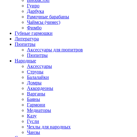
Вибраслэп
Гуиро
Дарбука
Рамочные барабаны
Чаймсы (чимес)
Фимбо
Губные гармошки
Литература
Пюпитры
Аксессуары для пюпитров
Пюпитры
Народные
Аксессуары
Струны
Балалайки
Домры
Аккордеоны
Варганы
Баяны
Гармони
Медиаторы
Казу
Гусли
Чехлы для народных
Чанзы